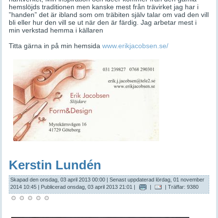
hemslöjds traditionen men kanske mest från trävirket jag har i
”handen” det är ibland som om träbiten själv talar om vad den vill
bli eller hur den vill se ut när den är färdig. Jag arbetar mest i
min verkstad hemma i källaren
Titta gärna in på min hemsida
www.erikjacobsen.se/
Kerstin Lundén
Skapad den onsdag, 03 april 2013 00:00
|
Senast uppdaterad lördag, 01 november
2014 10:45
|
Publicerad onsdag, 03 april 2013 21:01
|
|
| Träffar: 9380