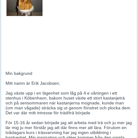
Min bakgrund
Mitt namn är Erik Jacobsen;
Jag växte upp i en lägenhet som låg på 4:e våningen i ett
stenhus i Köbenhavn, bakom huset växte ett stort kastanjeträ
och på sensommaren när kastanjerna mognade, kunde man
(om man vågade) sträcka sig ut genom fönstret och plocka dem.
Det var där mitt intresse för träd/trä började.
För 15-16 år sedan började jag att arbeta med trä och ju mer jag
lär mig ju mer förstår jag att där finns mer att lära. Förutom en
tvådagars kurs i träsvarvning har jag ingen utbildning i
hantverket, Min inspiration och idéer kommer från den gamla