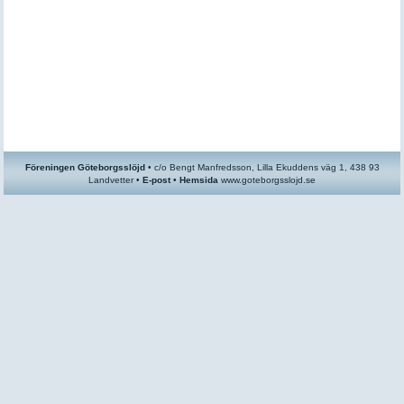
Föreningen Göteborgsslöjd
•
c/o
Bengt Manfredsson, Lilla Ekuddens väg 1, 438 93
Landvetter •
E-post
•
Hemsida
www.goteborgsslojd.se