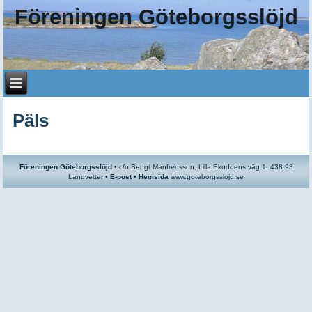
Föreningen Göteborgsslöjd
Päls
Föreningen Göteborgsslöjd
•
c/o
Bengt Manfredsson, Lilla Ekuddens väg 1, 438 93
Landvetter •
E-post
•
Hemsida
www.goteborgsslojd.se