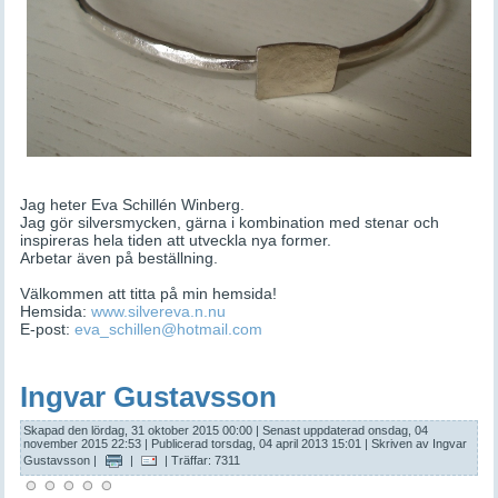
Jag heter Eva Schillén Winberg.
Jag gör silversmycken, gärna i kombination med stenar och
inspireras hela tiden att utveckla nya former.
Arbetar även på beställning.
Välkommen att titta på min hemsida!
Hemsida:
www.silvereva.n.nu
E-post:
eva_schillen@hotmail.com
Ingvar Gustavsson
Skapad den lördag, 31 oktober 2015 00:00
|
Senast uppdaterad onsdag, 04
november 2015 22:53
|
Publicerad torsdag, 04 april 2013 15:01
|
Skriven av Ingvar
Gustavsson
|
|
| Träffar: 7311