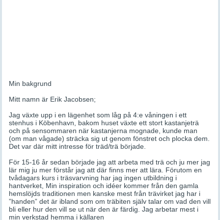
Min bakgrund
Mitt namn är Erik Jacobsen;
Jag växte upp i en lägenhet som låg på 4:e våningen i ett
stenhus i Köbenhavn, bakom huset växte ett stort kastanjeträ
och på sensommaren när kastanjerna mognade, kunde man
(om man vågade) sträcka sig ut genom fönstret och plocka dem.
Det var där mitt intresse för träd/trä började.
För 15-16 år sedan började jag att arbeta med trä och ju mer jag
lär mig ju mer förstår jag att där finns mer att lära. Förutom en
tvådagars kurs i träsvarvning har jag ingen utbildning i
hantverket, Min inspiration och idéer kommer från den gamla
hemslöjds traditionen men kanske mest från trävirket jag har i
”handen” det är ibland som om träbiten själv talar om vad den vill
bli eller hur den vill se ut när den är färdig. Jag arbetar mest i
min verkstad hemma i källaren