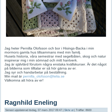
Jag heter Pernilla Olofsson och bor i Hisings-Backa i min
mormors gamla hus tillsammans med min familj.
Husets historia, våra semestrar med segelbåten, skog och natur
inspirerar mig i min sömnad och mitt hantverk.
Jag är självlärd förutom några enstaka kvällskurser. Är det något
på bilderna som tilltalar er så hör gärna av er.
Jag syr och handarbetar på beställning.
Min mail är
pernilla_olofsson@telia.se
Välkomna att höra av er!
Ragnhild Eneling
Senast uppdaterad tisdag, 07 mars 2017 09:47
|
Skriv ut
| Träffar: 8600