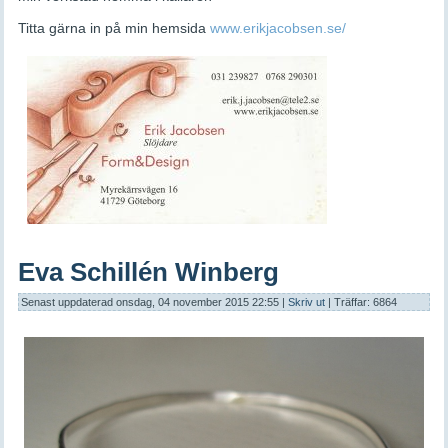
Titta gärna in på min hemsida
www.erikjacobsen.se/
Eva Schillén Winberg
Senast uppdaterad onsdag, 04 november 2015 22:55
|
Skriv ut
| Träffar: 6864