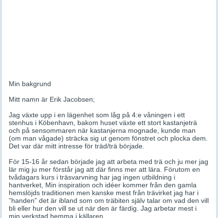
Min bakgrund
Mitt namn är Erik Jacobsen;
Jag växte upp i en lägenhet som låg på 4:e våningen i ett
stenhus i Köbenhavn, bakom huset växte ett stort kastanjeträ
och på sensommaren när kastanjerna mognade, kunde man
(om man vågade) sträcka sig ut genom fönstret och plocka dem.
Det var där mitt intresse för träd/trä började.
För 15-16 år sedan började jag att arbeta med trä och ju mer jag
lär mig ju mer förstår jag att där finns mer att lära. Förutom en
tvådagars kurs i träsvarvning har jag ingen utbildning i
hantverket, Min inspiration och idéer kommer från den gamla
hemslöjds traditionen men kanske mest från trävirket jag har i
”handen” det är ibland som om träbiten själv talar om vad den vill
bli eller hur den vill se ut när den är färdig. Jag arbetar mest i
min verkstad hemma i källaren