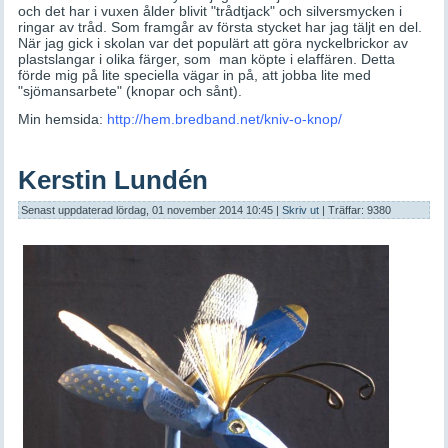
och det har i vuxen ålder blivit "trådtjack" och silversmycken i
ringar av tråd. Som framgår av första stycket har jag täljt en del.
När jag gick i skolan var det populärt att göra nyckelbrickor av
plastslangar i olika färger, som man köpte i elaffären. Detta
förde mig på lite speciella vägar in på, att jobba lite med
"sjömansarbete" (knopar och sånt).
Min hemsida:
http://hem.bredband.net/kniv-o-knop/
Kerstin Lundén
Senast uppdaterad lördag, 01 november 2014 10:45
|
Skriv ut
| Träffar: 9380