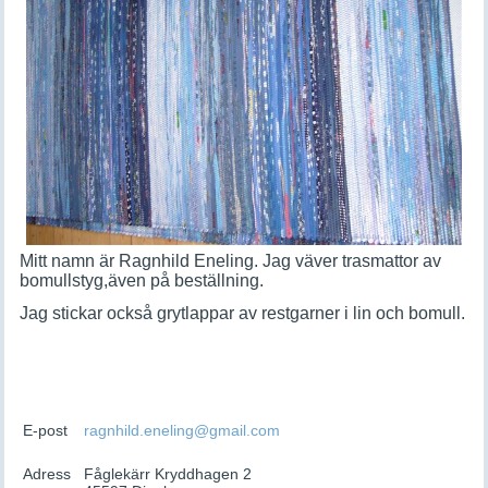
M
itt namn är Ragnhild Eneling. Jag väver trasmattor av
bomullstyg,
även på beställning.
Jag stickar också grytlappar av restgarner i lin och bomull.
E-post
ragnhild.eneling@gmail.com
Adress
Fåglekärr Kryddhagen 2