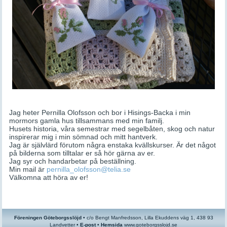
Jag heter Pernilla Olofsson och bor i Hisings-Backa i min
mormors gamla hus tillsammans med min familj.
Husets historia, våra semestrar med segelbåten, skog och natur
inspirerar mig i min sömnad och mitt hantverk.
Jag är självlärd förutom några enstaka kvällskurser. Är det något
på bilderna som tilltalar er så hör gärna av er.
Jag syr och handarbetar på beställning.
Min mail är
pernilla_olofsson@telia.se
Välkomna att höra av er!
Föreningen Göteborgsslöjd
•
c/o
Bengt Manfredsson, Lilla Ekuddens väg 1, 438 93
Landvetter •
E-post
•
Hemsida
www.goteborgsslojd.se