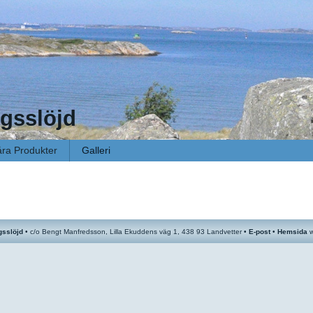
gsslöjd
ra Produkter
Galleri
gsslöjd
•
c/o
Bengt Manfredsson, Lilla Ekuddens väg 1, 438 93 Landvetter •
E-post
•
Hemsida
w