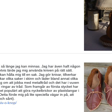
rm så länge jag kan minnas. Jag har även haft någon
tvis lärde jag mig använda kniven på rätt sätt.
an hålla mig till en sak. Jag gör knivar, tillverkar
rkar olika saker i skinn och läder bland annat olika
g om att jobba med metalltråd och det har i vuxen
 i ringar av tråd. Som framgår av första stycket har
 det populärt att göra nyckelbrickor av plastslangar i
etta förde mig på lite speciella vägar in på, att
och sånt).
niv-o-knop/