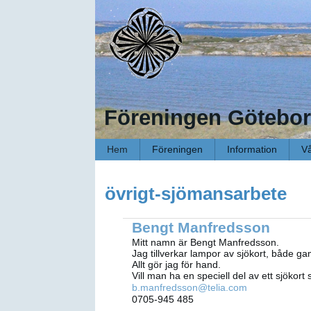
Föreningen Götebor
Hem
Föreningen
Information
Vå
övrigt-sjömansarbete
Bengt Manfredsson
Mitt namn är Bengt Manfredsson.
Jag tillverkar lampor av sjökort, både ga
Allt gör jag för hand.
Vill man ha en speciell del av ett sjökort 
b.manfredsson@telia.com
0705-945 485