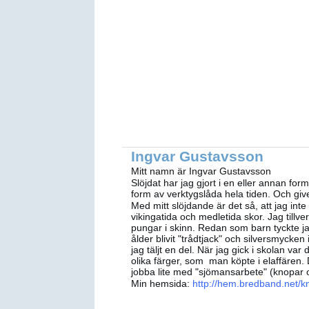
Ingvar Gustavsson
Mitt namn är Ingvar Gustavsson
Slöjdat har jag gjort i en eller annan fo
form av verktygslåda hela tiden. Och give
Med mitt slöjdande är det så, att jag inte k
vikingatida och medletida skor. Jag tillve
pungar i skinn. Redan som barn tyckte ja
ålder blivit "trådtjack" och silversmycken
jag täljt en del. När jag gick i skolan var
olika färger, som man köpte i elaffären. D
jobba lite med "sjömansarbete" (knopar 
Min hemsida:
http://hem.bredband.net/k